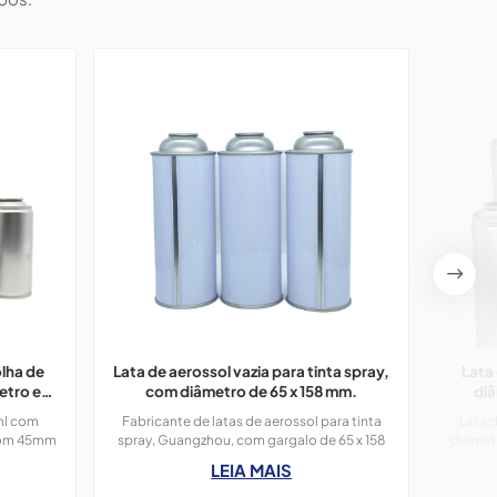
olha de
Lata de aerossol vazia para tinta spray,
Lata
etro e
com diâmetro de 65 x 158 mm.
diâ
festas.
ml com
Fabricante de latas de aerossol para tinta
Lata d
 com 45mm
spray, Guangzhou, com gargalo de 65 x 158
diâmet
tos Party
mm de diâmetro.
com imp
LEIA MAIS