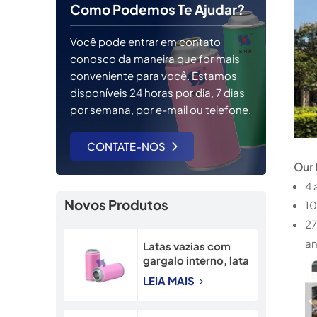
Como Podemos Te Ajudar?
Você pode entrar em contato
conosco da maneira que for mais
conveniente para você. Estamos
disponíveis 24 horas por dia, 7 dias
por semana, por e-mail ou telefone.
CONTATE-NOS
Our 
4 
Novos Produtos
10
27
an
Latas vazias com
gargalo interno, lata
recarregável de 45
LEIA MAIS
mm, lata de spray de
neve de 90 mm.