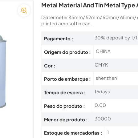
Metal Material And Tin Metal Type 
Diatermeter 45mm/ 52mm/ 60mm/ 65mm/ 6
printed aerosol tin can.
30% deposit by T/T,
Pagamento :
CHINA
Origem do produto :
CMYK
Cor :
shenzhen
Porto de embarque :
15days
Tempo de espera :
0.00
Peso do produto :
30000
Menor de produto :
1
Estoque de mercadorias :