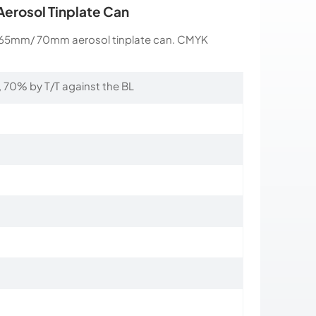
Aerosol Tinplate Can
5mm/ 70mm aerosol tinplate can. CMYK
 70% by T/T against the BL