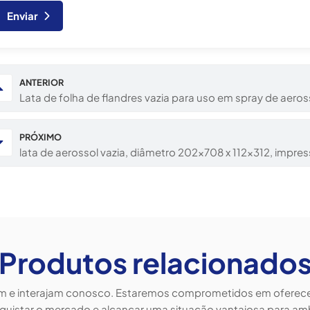
Enviar
ANTERIOR
Lata de folha de flandres vazia para uso em spray de aero
PRÓXIMO
lata de aerossol vazia, diâmetro 202x708 x 112x312, impres
Produtos relacionado
em e interajam conosco. Estaremos comprometidos em oferecer 
quistar o mercado e alcançar uma situação vantajosa para am