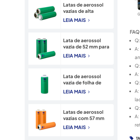
Latas de aerossol
vazias de alta
qualidade, com
LEIA MAIS
gargalo de
45*160mm,
FAQ
diretamente da
Q:
Lata de aerossol
fábrica.
vazia de 52 mm para
A:
alta pressão, em
LEIA MAIS
an
folha de flandres,
com impressão
Q:
CMYK.
A:
Lata de aerossol
Q:
vazia de folha de
flandres com
A:
LEIA MAIS
gargalo de 65 mm e
la
impressão CMYK.
Q:
Latas de aerossol
A:
vazias com 57 mm
de diâmetro para
re
LEIA MAIS
pulverização de
inseticida.
T