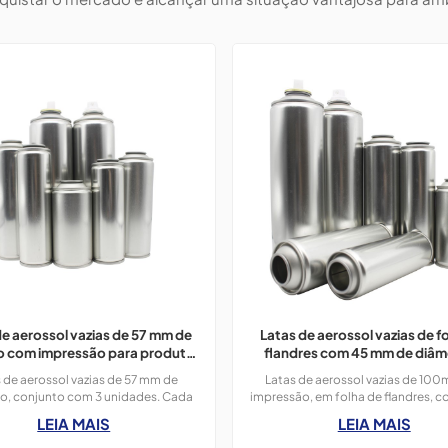
de aerossol vazias de 57 mm de
Latas de aerossol vazias de f
o com impressão para produtos
flandres com 45 mm de diâm
de limpeza
impressão para decoração de 
 de aerossol vazias de 57 mm de
Latas de aerossol vazias de 100
o, conjunto com 3 unidades. Cada
impressão, em folha de flandres,
00 ml pode ser usada para produtos
de diâmetro, utilizadas para produ
LEIA MAIS
LEIA MAIS
peza, aromatizador de ambientes,
String.
inseticida, etc.