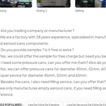
 Are you trading company or manufacturer ?
 We are a factory with 28 years experience, specialized in manuf
d aerosol cans components.
 Do you provide samples ? Is it free or extra ?
 Yes, we could offer the sample for free charge but need you bea
 I need some pressure cans, can you offer me them? Also do yo
 Yes, we can offer pressure cans for diameter 45mm, 52mm, 
cquer service for diameter 45mm, 52mm and 65mm.
 Besides the cans, I also need filling service, can you offer that?
 we only manufactures empty aerosol cans, if you need filling s
ference.
AGS POPULARES :
Lata De Folha De Flandres
Lata De Aerossol De Folha De F