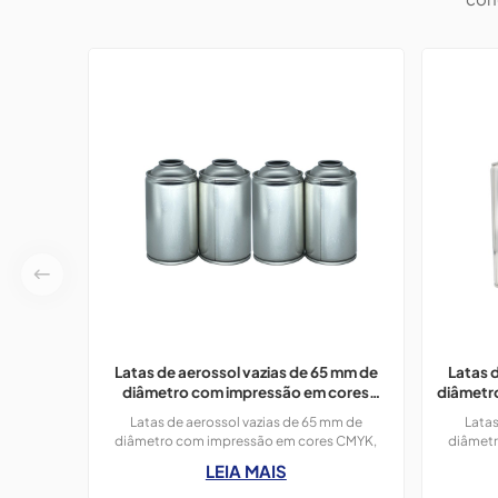
Latas de aerossol vazias de 65 mm de
Latas 
diâmetro com impressão em cores
diâmetr
CMYK, 300 ml, para tinta spray.
Latas de aerossol vazias de 65 mm de
Latas
diâmetro com impressão em cores CMYK,
diâmetr
400 ml, para tinta spray, pacote com 3
lata de 3
LEIA MAIS
unidades de 300 ml.
de lim