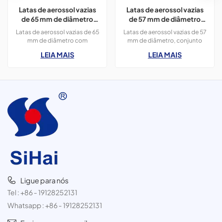
Latas de aerossol vazias
Latas de aerossol vazias
de 65 mm de diâmetro
de 57 mm de diâmetro
com impressão em cores
com impressão para
Latas de aerossol vazias de 65
Latas de aerossol vazias de 57
CMYK, 300 ml, para tinta
produtos de limpeza
mm de diâmetro com
mm de diâmetro, conjunto
spray.
impressão em cores CMYK,
com 3 unidades. Cada lata de
LEIA MAIS
LEIA MAIS
400 ml, para tinta spray,
300 ml pode ser usada para
pacote com 3 unidades de
produtos de limpeza,
300 ml.
aromatizador de ambientes,
inseticida, etc.
Ligue para nós
Tel :
+86 - 19128252131
Whatsapp :
+86 - 19128252131