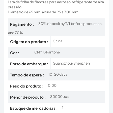
Lata de folha de flandres para aerossol refrigerante de alta
pressão
Diâmetro de 65 mm, altura de 95 a 300 mm
30% deposit by T/T before production,
Pagamento :
and 70%
China
Origem do produto :
CMYK/Pantone
Cor :
Guangzhou/Shenzhen
Porto de embarque :
10-20 days
Tempo de espera :
0.00
Peso do produto :
30000pcs
Menor de produto :
1
Estoque de mercadorias :