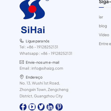
Siga
lar
blog
Vídeo
Ligue para nós
Entre 
Tel :
+86 - 19128252131
Whatsapp :
+86 - 19128252131
Envie-nos um e-mail
Email :
info@sihaizg.com
Endereço
No. 13, Wushi 1st Road,
Zhongxin Town, Zengcheng
District, Guangzhou City