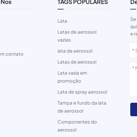
-Nos
TAGS POPULARES
De
Se
Lata
qu
Latas de aerossol
e 
vazias
lata de aerossol
em contato
Latas de aerossol
Lata vazia em
promoção
Lata de spray aerossol
Tampa e fundo da lata
de aerossol
Componentes do
aerossol