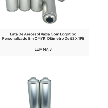
Lata De Aerossol Vazia Com Logotipo
Personalizado Em CMYK, Diâmetro De 52 X 195
Mm, Com Gargalo Para Aromatizador De Ar De
Alto Desempenho.
LEIA MAIS