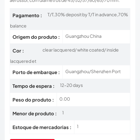
aerossol, com diâmetros de 45/52/57/60/65/70 mm.
T/T,30% deposit by T/T in advance,70%
Pagamento :
balance
Guangzhou China
Origem do produto :
clear lacquered/ white coated/ inside
Cor :
lacquered et
Guangzhou/Shenzhen Port
Porto de embarque :
12-20 days
Tempo de espera :
0.00
Peso do produto :
1
Menor de produto :
1
Estoque de mercadorias :