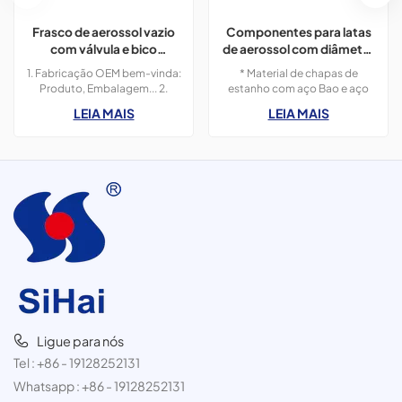
Frasco de aerossol vazio
Componentes para latas
com válvula e bico
de aerossol com diâmetro
inclusos.
de 57 mm para fabricação
1. Fabricação OEM bem-vinda:
* Material de chapas de
de latas.
Produto, Embalagem... 2.
estanho com aço Bao e aço
Pedido de amostra 3.
Shou* designs de tamanho e
LEIA MAIS
LEIA MAIS
Responderemos à sua
impressão personalizados*
consulta em 24 horas.4. Após
Oferecemos componentes
o envio, rastrearemos os
para latas em diversos
produtos para você a cada
diâmetros.
dois dias.
Ligue para nós
Tel :
+86 - 19128252131
Whatsapp :
+86 - 19128252131