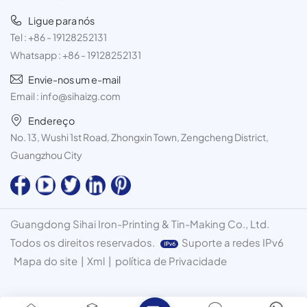
Ligue para nós
Tel :
+86 - 19128252131
Whatsapp :
+86 - 19128252131
Envie-nos um e-mail
Email :
info@sihaizg.com
Endereço
No. 13, Wushi 1st Road, Zhongxin Town, Zengcheng District,
Guangzhou City
Guangdong Sihai Iron-Printing & Tin-Making Co., Ltd.
Todos os direitos reservados.
Suporte a redes IPv6
Mapa do site
|
Xml
|
política de Privacidade