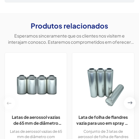
Produtos relacionados
Esperamos sinceramente que os clientes nos visitem e
interajam conosco. Estaremos comprometidos em oferecer
produtos personalizados para ajudar os clientes a conquistar o
mercado e alcançar uma situação vantajosa para ambos.
Latas de aerossol vazias
Lata de folha de flandres
de 65 mm de diâmetro
vazia para uso em spray de
com impressão em cores
aerossol de espuma de
Latas de aerossol vazias de 65
Conjunto de 3 latas de
CMYK, 300 ml, para tinta
barbear.
mm de diâmetro com
aerossol de folha de flandres