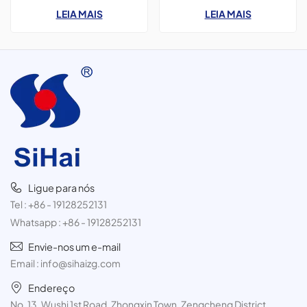
spray.
impressão em cores CMYK,
com 52 mm de diâmetro;
LEIA MAIS
LEIA MAIS
400 ml, para tinta spray,
geralmente utilizadas para
pacote com 3 unidades de
produtos de higiene pessoal,
300 ml.
como espuma de barbear,
desodorante em spray e spray
para cabelo.
Ligue para nós
Tel :
+86 - 19128252131
Whatsapp :
+86 - 19128252131
Envie-nos um e-mail
Email :
info@sihaizg.com
Endereço
No. 13, Wushi 1st Road, Zhongxin Town, Zengcheng District,