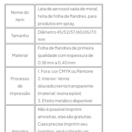
Lata de aerossol vazia de metal,
Nome do
feita de folha de flandres, para
item
produtos em spray.
Diâmetro 45/52/57/60/65/70
Tamanho
mm
Folha de flandres de primeira
Material
qualidade com espessura de
0,18 mm a 0,40 mm
1. Fora: cor CMYK ou Pantone
Processo
2. Interior: Verniz
de
dourado/verniz transparente
impressão
(material: resina epóxi)
3. Efeito metálico disponível
Não é possível imprimir
amostras, elas são gratuitas.
Caso precise imprimir seu
Amostra
logotipo, será cobrado um