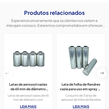
Produtos relacionados
Esperamos sinceramente que os clientes nos visitem e
interajam conosco. Estaremos comprometidos em oferecer
produtos personalizados para ajudar os clientes a conquistar o
mercado e alcançar uma situação vantajosa para ambos.
Latas de aerossol vazias
Lata de folha de flandres
de 65 mm de diâmetro
vazia para uso em spray de
com impressão em cores
aerossol de espuma de
Latas de aerossol vazias de 65
Conjunto de 3 latas de
CMYK, 300 ml, para tinta
barbear.
mm de diâmetro com
aerossol de folha de flandres
spray.
impressão em cores CMYK,
com 52 mm de diâmetro;
LEIA MAIS
LEIA MAIS
400 ml, para tinta spray,
geralmente utilizadas para