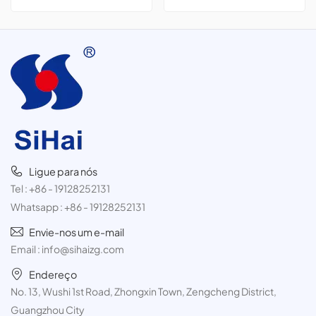
pacote com 3 unidades de
produtos de higiene pessoal,
300 ml.
como espuma de barbear,
desodorante em spray e spray
para cabelo.
Ligue para nós
Tel :
+86 - 19128252131
Whatsapp :
+86 - 19128252131
Envie-nos um e-mail
Email :
info@sihaizg.com
Endereço
No. 13, Wushi 1st Road, Zhongxin Town, Zengcheng District,
Guangzhou City