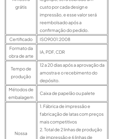
grátis
custo por cada design e
impressão, e esse valor será
reembolsado após a
confirmação do pedido.
Certificado
ISO9001:2008
Formato da
IA, PDF, CDR
obra de arte
12 a 20 dias após a aprovação da
Tempo de
amostra e o recebimento do
produção
depósito.
Métodos de
Caixa de papelão ou palete
embalagem
1. Fábrica de impressão e
fabricação de latas com preços
mais competitivos
2. Total de 2 linhas de produção
Nossa
de impressão e 6 linhas de