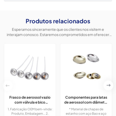
Produtos relacionados
Esperamos sinceramente que os clientes nos visitem e
interajam conosco. Estaremos comprometidos em oferecer
produtos personalizados para ajudar os clientes a conquistar o
mercado e alcançar uma situação vantajosa para ambos.
Frasco de aerossol vazio
Componentes para latas
com válvula e bico
de aerossol com diâmetro
inclusos.
de 57 mm para fabricação
1. Fabricação OEM bem-vinda:
* Material de chapas de
de latas.
Produto, Embalagem... 2.
estanho com aço Bao e aço