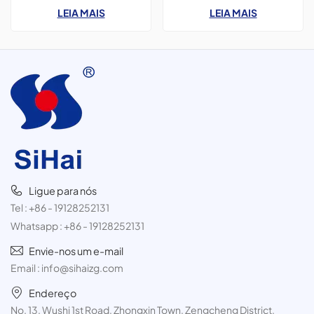
Pedido de amostra 3.
Shou* designs de tamanho e
LEIA MAIS
LEIA MAIS
Responderemos à sua
impressão personalizados*
consulta em 24 horas.4. Após
Oferecemos componentes
o envio, rastrearemos os
para latas em diversos
produtos para você a cada
diâmetros.
dois dias.
Ligue para nós
Tel :
+86 - 19128252131
Whatsapp :
+86 - 19128252131
Envie-nos um e-mail
Email :
info@sihaizg.com
Endereço
No. 13, Wushi 1st Road, Zhongxin Town, Zengcheng District,