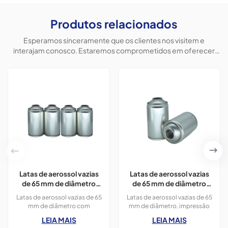
Produtos relacionados
Esperamos sinceramente que os clientes nos visitem e
interajam conosco. Estaremos comprometidos em oferecer
produtos personalizados para ajudar os clientes a conquistar o
mercado e alcançar uma situação vantajosa para ambos.
Latas de aerossol vazias
Latas de aerossol vazias
de 65 mm de diâmetro
de 65 mm de diâmetro
com impressão em cores
com impressão para uso
Latas de aerossol vazias de 65
Latas de aerossol vazias de 65
CMYK, 300 ml, para tinta
como polidor e
mm de diâmetro com
mm de diâmetro, impressão
spray.
aromatizador de carros.
impressão em cores CMYK,
em cores OEM, 300 ml, para
LEIA MAIS
LEIA MAIS
400 ml, para tinta spray,
uso como polidor e