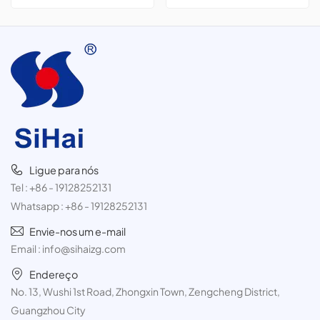
pacote com 3 unidades de
aromatizador de carros.
300 ml.
Ligue para nós
Tel :
+86 - 19128252131
Whatsapp :
+86 - 19128252131
Envie-nos um e-mail
Email :
info@sihaizg.com
Endereço
No. 13, Wushi 1st Road, Zhongxin Town, Zengcheng District,
Guangzhou City