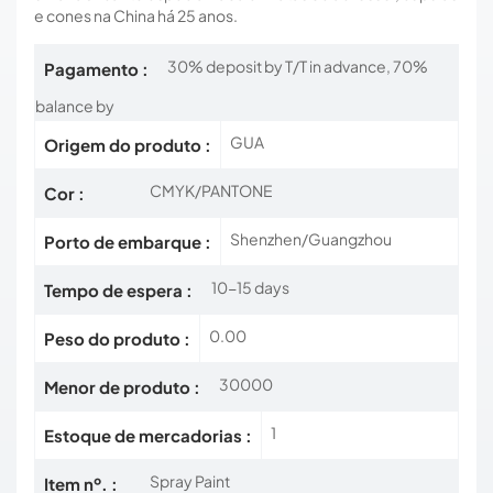
e cones na China há 25 anos.
30% deposit by T/T in advance, 70%
Pagamento :
balance by
GUA
Origem do produto :
CMYK/PANTONE
Cor :
Shenzhen/Guangzhou
Porto de embarque :
10-15 days
Tempo de espera :
0.00
Peso do produto :
30000
Menor de produto :
1
Estoque de mercadorias :
Spray Paint
Item nº. :