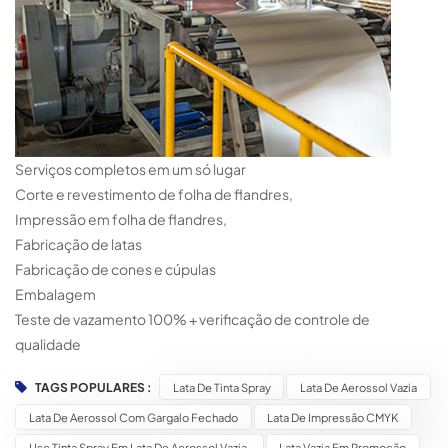
Serviços completos em um só lugar
Corte e revestimento de folha de flandres,
Impressão em folha de flandres,
Fabricação de latas
Fabricação de cones e cúpulas
Embalagem
Teste de vazamento 100% + verificação de controle de
qualidade
TAGS POPULARES :
Lata De Tinta Spray
Lata De Aerossol Vazia
Lata De Aerossol Com Gargalo Fechado
Lata De Impressão CMYK
Use Tinta Spray Em Lata De Aerossol Vazia.
Lata Vazia Em Promoção