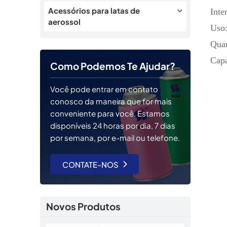
Acessórios para latas de
Inte
aerossol
Uso:
Quan
Capa
Como Podemos Te Ajudar?
Você pode entrar em contato
conosco da maneira que for mais
conveniente para você. Estamos
disponíveis 24 horas por dia, 7 dias
por semana, por e-mail ou telefone.
CONTATE-NOS
Novos Produtos