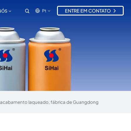
ENTRE EM CONTATO
Pt
NÓS
en
ru
es
pt
zh-CN
, acabamento laqueado, fábrica de Guangdong