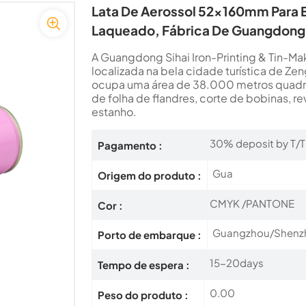
Lata De Aerossol 52x160mm Para
Laqueado, Fábrica De Guangdong
A Guangdong Sihai Iron-Printing & Tin-Mak
localizada na bela cidade turística de 
ocupa uma área de 38.000 metros quadra
de folha de flandres, corte de bobinas, 
estanho.
30% deposit by T/T
Pagamento :
Gua
Origem do produto :
CMYK /PANTONE
Cor :
Guangzhou/Shenz
Porto de embarque :
15-20days
Tempo de espera :
0.00
Peso do produto :