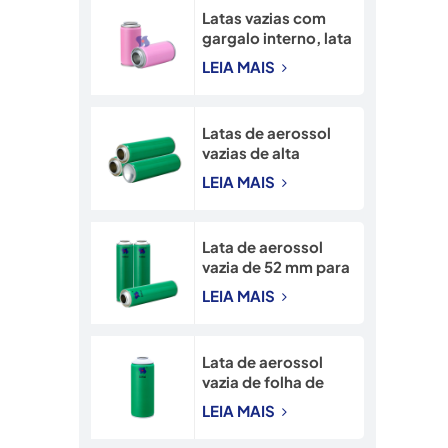
Latas vazias com
gargalo interno, lata
recarregável de 45
LEIA MAIS
mm, lata de spray de
neve de 90 mm.
Latas de aerossol
vazias de alta
qualidade, com
LEIA MAIS
gargalo de
45*160mm,
diretamente da
Lata de aerossol
fábrica.
vazia de 52 mm para
alta pressão, em
LEIA MAIS
folha de flandres,
com impressão
CMYK.
Lata de aerossol
vazia de folha de
flandres com
LEIA MAIS
gargalo de 65 mm e
impressão CMYK.