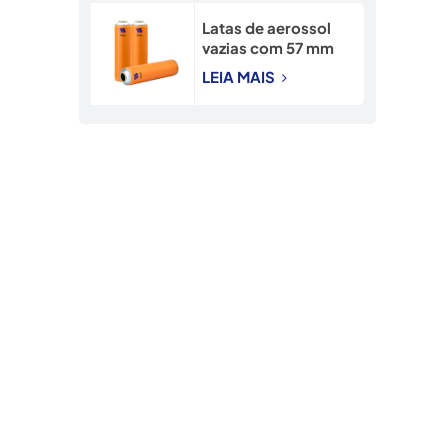
Latas de aerossol
vazias com 57 mm
de diâmetro para
LEIA MAIS
pulverização de
inseticida.