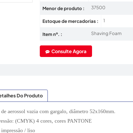
37500
Menor de produto :
1
Estoque de mercadorias :
Shaving Foam
Item nº. :
Consulte Agora
etalhes Do Produto
 de aerossol vazia com gargalo, diâmetro 52x160mm.
ressão: (CMYK) 4 cores, cores PANTONE
impressão / liso