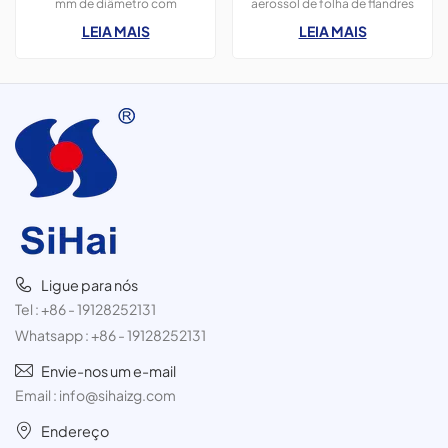
mm de diâmetro com
aerossol de folha de flandres
spray.
impressão em cores CMYK,
com 52 mm de diâmetro;
LEIA MAIS
LEIA MAIS
400 ml, para tinta spray,
geralmente utilizadas para
pacote com 3 unidades de
produtos de higiene pessoal,
300 ml.
como espuma de barbear,
desodorante em spray e spray
para cabelo.
Ligue para nós
Tel :
+86 - 19128252131
Whatsapp :
+86 - 19128252131
Envie-nos um e-mail
Email :
info@sihaizg.com
Endereço