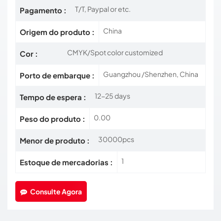
T/T, Paypal or etc.
Pagamento :
China
Origem do produto :
CMYK/Spot color customized
Cor :
Guangzhou /Shenzhen, China
Porto de embarque :
12-25 days
Tempo de espera :
0.00
Peso do produto :
30000pcs
Menor de produto :
1
Estoque de mercadorias :
Consulte Agora