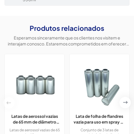
Produtos relacionados
Esperamos sinceramente que os clientes nos visitem e
interajam conosco. Estaremos comprometidos em oferecer
produtos personalizados para ajudar os clientes a conquistar o
mercado e alcançar uma situação vantajosa para ambos.
Latas de aerossol vazias
Lata de folha de flandres
de 65 mm de diâmetro
vazia para uso em spray de
com impressão em cores
aerossol de espuma de
Latas de aerossol vazias de 65
Conjunto de 3 latas de
CMYK, 300 ml, para tinta
barbear.