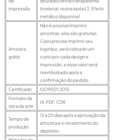
de
dourado/verniz transparente
impressão
(material: resina epóxi) 3. Efeito
metálico disponível
Não é possível imprimir
amostras, elas são gratuitas.
Caso precise imprimir seu
Amostra
logotipo, será cobrado um
grátis
custo por cada design e
impressão, e esse valor será
reembolsado após a
confirmação do pedido.
Certificado
ISO9001:2015
Formato da
IA, PDF, CDR
obra de arte
12 a 20 dias após a aprovação da
Tempo de
amostra e o recebimento do
produção
depósito.
Métodos de