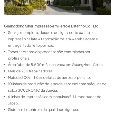
Guangdong Sihai Impressão em Ferro e Estanho Co., Ltd.
Serviço completo, desde o design → corte da lata →
impressão na lata → fabricação da lata → embalagem e
entrega, tudo feito por nós.
Todas as etapas do processo são controladas por
profissionais.
Área fabril de 5.500 m², localizada em Guangzhou, China.
Mais de 250 trabalhadores
Mais de 300 milhões de latas de aerossol por ano.
10 linhas de produção de latas de aerossol com máquina de
solda SOUDRONIC da Suécia.
6 linhas de impressão com máquinas FUJI importadas do
Japão.
Sistema de controle de qualidade rigoroso