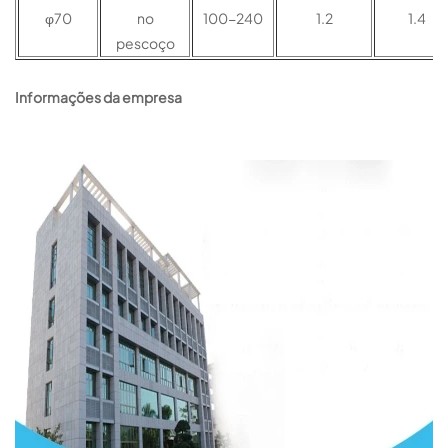
φ70
no
100-240
1.2
1.4
pescoço
Informações da empresa