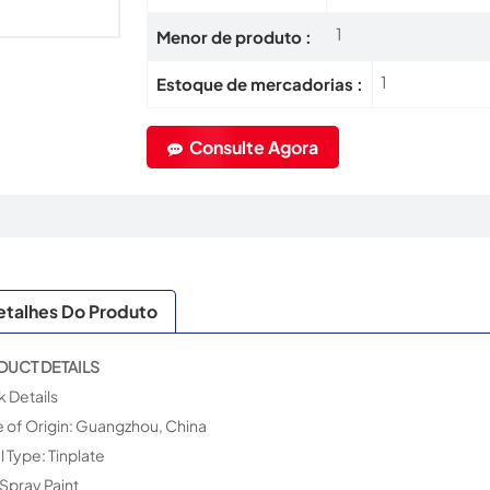
1
Menor de produto :
1
Estoque de mercadorias :
Consulte Agora
etalhes Do Produto
DUCT DETAILS
k Details
e of Origin: Guangzhou, China
 Type: Tinplate
Spray Paint