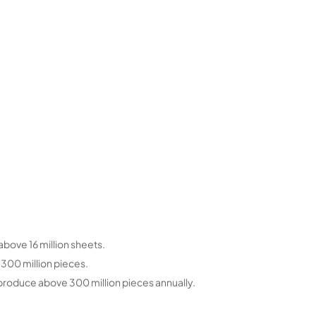
above 16 million sheets.
 300 million pieces.
 produce above 300 million pieces annually.