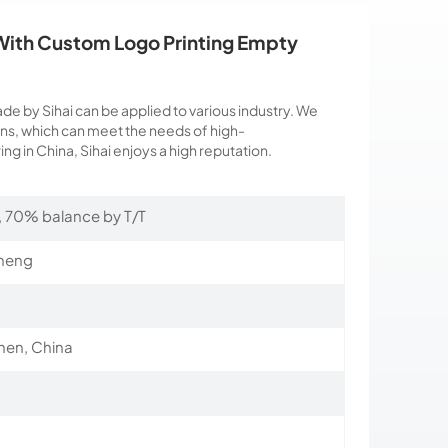
 With Custom Logo Printing Empty
e by Sihai can be applied to various industry. We
s, which can meet the needs of high-
ing in China, Sihai enjoys a high reputation.
, 70% balance by T/T
heng
en, China