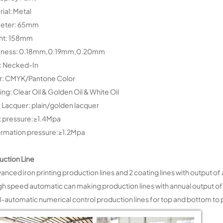
ial: Metal
eter: 65mm
ht: 158mm
kness: 0.18mm,0.19mm,0.20mm
: Necked-In
r: CMYK/Pantone Color
ng: Clear Oil & Golden Oil & White Oil
r Lacquer: plain/golden lacquer
t pressure:≥1.4Mpa
rmation pressure:≥1.2Mpa
uction Line
anced iron printing production lines and 2 coating lines with output of 
gh speed automatic can making production lines with annual output of
ll-automatic numerical control production lines for top and bottom to