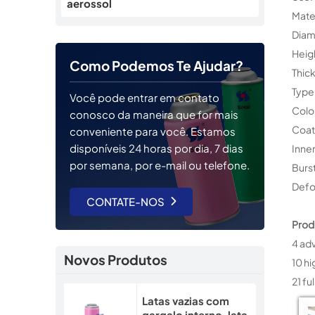
aerossol
Mater
Diam
Heig
Como Podemos Te Ajudar?
Thic
Type
Você pode entrar em contato
Colo
conosco da maneira que for mais
Coati
conveniente para você. Estamos
disponíveis 24 horas por dia, 7 dias
Inne
por semana, por e-mail ou telefone.
Burs
Defo
CONTATE-NOS
Prod
4 adv
Novos Produtos
10 hi
21 fu
Latas vazias com
gargalo interno, lata