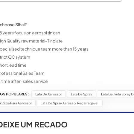
choose Sihai?
8 years focus on aerosol tin can
igh Quality raw material-Tinplate
pecialized technique team more than 15 years
trict QC system
hort lead time
rofessional Sales Team
n time after-sales service
AGS POPULARES :
Lata De Aerossol
Lata De Spray
Lata De Tinta Spray D
a Vazia Para Aerossol
Lata De Spray Aerossol Recarregável
DEIXE UM RECADO