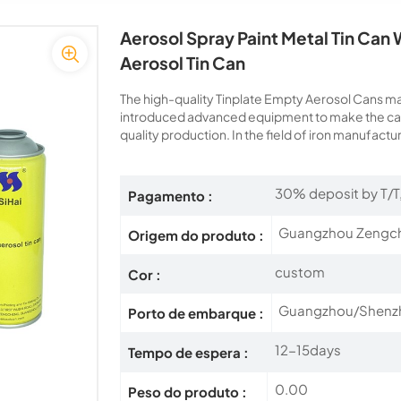
Aerosol Spray Paint Metal Tin Can
Aerosol Tin Can
The high-quality Tinplate Empty Aerosol Cans mad
introduced advanced equipment to make the can
quality production. In the field of iron manufactur
30% deposit by T/T
Pagamento :
Guangzhou Zengc
Origem do produto :
custom
Cor :
Guangzhou/Shenzh
Porto de embarque :
12-15days
Tempo de espera :
0.00
Peso do produto :