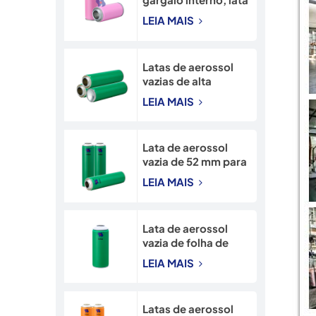
recarregável de 45
LEIA MAIS
mm, lata de spray de
neve de 90 mm.
Latas de aerossol
vazias de alta
qualidade, com
LEIA MAIS
gargalo de
45*160mm,
diretamente da
Lata de aerossol
fábrica.
vazia de 52 mm para
alta pressão, em
LEIA MAIS
folha de flandres,
com impressão
CMYK.
Lata de aerossol
vazia de folha de
flandres com
LEIA MAIS
gargalo de 65 mm e
impressão CMYK.
Latas de aerossol