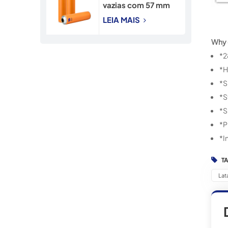
vazias com 57 mm
de diâmetro para
LEIA MAIS
pulverização de
inseticida.
Why 
*2
*H
*S
*S
*S
*P
*I
T
Lat